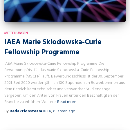
MITTEILUNGEN
IAEA Marie Sklodowska-Curie
Fellowship Programme
IAEA Marie Sklodowska-Curie Fellowship Programme Die
Bewerbungsfrist für das Marie Sklodowska-Curie Fellowship
Programme (MSCFP) läuft, Bewerbungsschluss ist der 30. September
2021. Seit 2020 werden jährlich 100 Stipendien an Bewerberinnen aus
dem Bereich kerntechnischer und verwandter Studiengänge
vergeben, um den Anteil von Frauen unter den Beschäftigten der
Branche zu erhöhen. Weitere
Read more
By
Redaktionsteam KTG
,
6 Jahren
ago