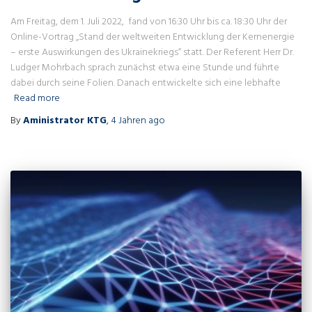
Am Freitag, dem 1. Juli 2022, fand von 16:30 Uhr bis ca. 18:30 Uhr der
Online-Vortrag „Stand der weltweiten Entwicklung der Kernenergie
– erste Auswirkungen des Ukrainekriegs“ statt. Der Referent Herr Dr.
Ludger Mohrbach sprach zunächst etwa eine Stunde und führte
dabei durch seine Folien. Danach entwickelte sich eine lebhafte
Read more
By
Aministrator KTG
,
4 Jahren
ago