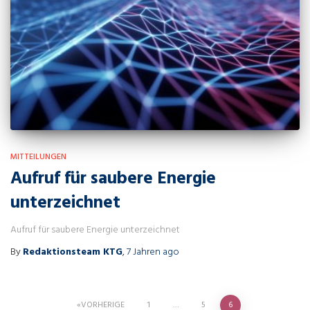
MITTEILUNGEN
Aufruf für saubere Energie
unterzeichnet
Aufruf für saubere Energie unterzeichnet
By
Redaktionsteam KTG
,
7 Jahren
ago
Seitennummerierung
VORHERIGE
1
…
5
6