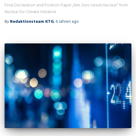
Final Declaration and Position Paper „Net Zero needs Nuclear“ from
Nuclear for Climate Initiative
By
Redaktionsteam KTG
,
6 Jahren
ago