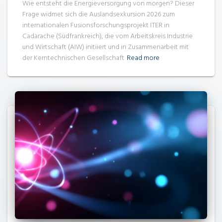
Wie entsteht die Energieversorgung von morgen? Dieser
Frage widmet sich die Auslandsexkursion 2026 zum
internationalen Fusionsforschungsprojekt ITER in
Cadarache (Südfrankreich), die vom Arbeitskreis Industrie
und Wirtschaft (AIW) initiiert und in Zusammenarbeit mit
der Kerntechnischen Gesellschaft
Read more