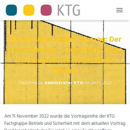
T
O
G
G
L
Bericht über Online-Vortrag: Der
E
Streckbetrieb – Eigenleben eines
N
A
Fachbegriffs im öffentlichen
V
I
Diskurs
G
A
T
Published by
Aministrator KTG
on
Juni 1, 2023
I
O
N
Am 11. November 2022 wurde die Vortragsreihe der KTG
Fachgruppe Betrieb und Sicherheit mit dem aktuellen Vortrag