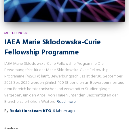
MITTEILUNGEN
IAEA Marie Sklodowska-Curie
Fellowship Programme
IAEA Marie Sklodowska-Curie Fellowship Programme Die
Bewerbungsfrist für das Marie Sklodowska-Curie Fellowship
Programme (MSCFP) läuft, Bewerbungsschluss ist der 30. September
2021. Seit 2020 werden jährlich 100 Stipendien an Bewerberinnen aus
dem Bereich kerntechnischer und verwandter Studiengänge
vergeben, um den Anteil von Frauen unter den Beschäftigten der
Branche zu erhöhen. Weitere
Read more
By
Redaktionsteam KTG
,
6 Jahren
ago