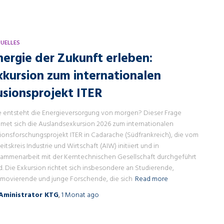
UELLES
nergie der Zukunft erleben:
xkursion zum internationalen
usionsprojekt ITER
 entsteht die Energieversorgung von morgen? Dieser Frage
met sich die Auslandsexkursion 2026 zum internationalen
ionsforschungsprojekt ITER in Cadarache (Südfrankreich), die vom
eitskreis Industrie und Wirtschaft (AIW) initiiert und in
ammenarbeit mit der Kerntechnischen Gesellschaft durchgeführt
d. Die Exkursion richtet sich insbesondere an Studierende,
movierende und junge Forschende, die sich
Read more
Aministrator KTG
,
1 Monat
ago