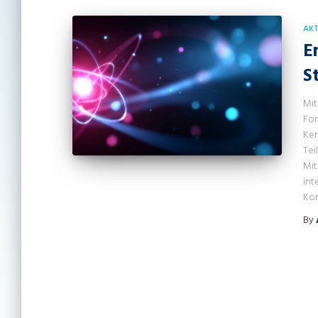
AKT
E
S
Mit
For
Ker
Tei
Mit
int
Kon
By