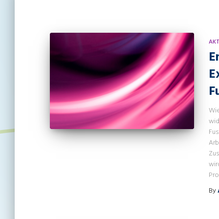
AKT
E
E
F
Wie
wid
Fus
Arb
Zus
wir
Pro
By