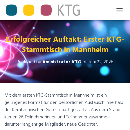
T
O
G
G
L
Erfolgreicher Auftakt: Erster KTG-
E
Stammtisch in Mannheim
N
A
V
Published by
Aministrator KTG
on
Juni 22, 2026
I
G
A
T
I
O
Mit dem ersten KTG-Stammtisch in Mannheim ist ein
N
gelungenes Format für den persönlichen Austausch innerhalb
der Kerntechnischen Gesellschaft gestartet. Aus dem Stand
kamen 26 Teilnehmerinnen und Teilnehmer zusammen,
darunter langjährige Mitglieder, neue Gesichter,