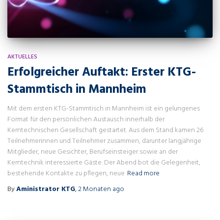
AKTUELLES
Erfolgreicher Auftakt: Erster KTG-
Stammtisch in Mannheim
Mit dem ersten KTG-Stammtisch in Mannheim ist ein gelungenes
Format für den persönlichen Austausch innerhalb der
Kerntechnischen Gesellschaft gestartet. Aus dem Stand kamen 26
Teilnehmerinnen und Teilnehmer zusammen, darunter langjährige
Mitglieder, neue Gesichter, Berufseinsteiger sowie an der
Kerntechnik interessierte Gäste. Der Abend bot die Gelegenheit,
bestehende Kontakte zu pflegen, neue
Read more
By
Aministrator KTG
,
2 Monaten
ago