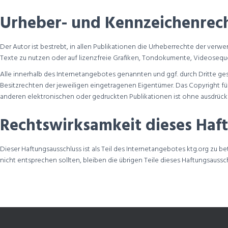
Urheber- und Kennzeichenrec
Der Autor ist bestrebt, in allen Publikationen die Urheberrechte der v
Texte zu nutzen oder auf lizenzfreie Grafiken, Tondokumente, Videosequ
Alle innerhalb des Internetangebotes genannten und ggf. durch Dritte 
Besitzrechten der jeweiligen eingetragenen Eigentümer. Das Copyright für 
anderen elektronischen oder gedruckten Publikationen ist ohne ausdrückl
Rechtswirksamkeit dieses Haf
Dieser Haftungsausschluss ist als Teil des Internetangebotes ktg.org zu b
nicht entsprechen sollten, bleiben die übrigen Teile dieses Haftungsausschlu