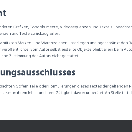
ht
erwendeten Grafiken, Tondokumente, Videosequenzen und Texte zu beachte
enzen und Texte zurückzugreifen.
geschützten Marken- und Warenzeichen unterliegen uneingeschränkt den 
veröffentlichte, vom Autor selbst erstellte Objekte bleibt allein beim Aut
iche Zustimmung des Autors nicht gestattet.
tungsausschlusses
etrachten. Sofern Teile oder Formulierungen dieses Textes der geltenden Re
sses in ihrem Inhalt und ihrer Gültigkeit davon unberührt. An Stelle tritt di