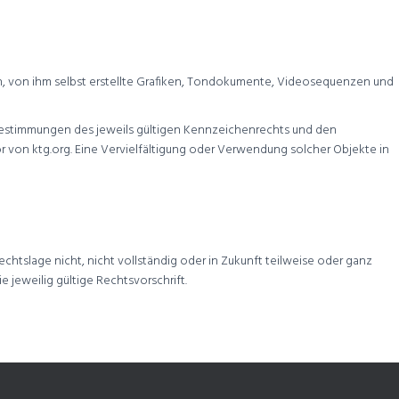
n, von ihm selbst erstellte Grafiken, Tondokumente, Videosequenzen und
Bestimmungen des jeweils gültigen Kennzeichenrechts und den
or von ktg.org. Eine Vervielfältigung oder Verwendung solcher Objekte in
chtslage nicht, nicht vollständig oder in Zukunft teilweise oder ganz
e jeweilig gültige Rechtsvorschrift.