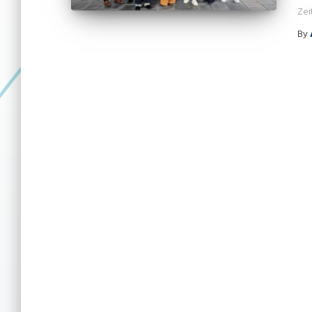
Zei
By