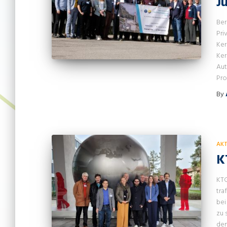
J
Ber
Pri
Ker
Ker
Aut
Pro
By
AKT
K
KTG
tra
bei
zu 
den