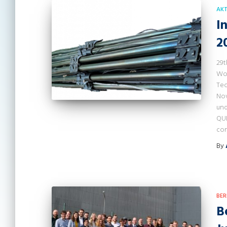
AKT
I
2
29t
Wor
Tec
Nov
und
QUE
con
By
BER
B