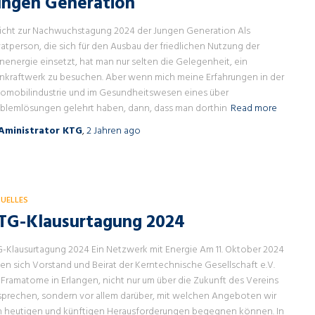
ungen Generation
icht zur Nachwuchstagung 2024 der Jungen Generation Als
vatperson, die sich für den Ausbau der friedlichen Nutzung der
nenergie einsetzt, hat man nur selten die Gelegenheit, ein
nkraftwerk zu besuchen. Aber wenn mich meine Erfahrungen in der
omobilindustrie und im Gesundheitswesen eines über
blemlösungen gelehrt haben, dann, dass man dorthin
Read more
Aministrator KTG
,
2 Jahren
ago
UELLES
TG-Klausurtagung 2024
-Klausurtagung 2024 Ein Netzwerk mit Energie Am 11. Oktober 2024
fen sich Vorstand und Beirat der Kerntechnische Gesellschaft e.V.
 Framatome in Erlangen, nicht nur um über die Zukunft des Vereins
sprechen, sondern vor allem darüber, mit welchen Angeboten wir
 heutigen und künftigen Herausforderungen begegnen können. In