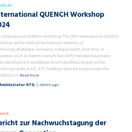
UELLES
nternational QUENCH Workshop
024
h International QUENCH Workshop The 29th International QUENCH
kshop will be held at the Karlsruhe Institute of
hnology (Karlsruhe, Germany), Campus North, from 19 to 21
ember 2024. Accident-tolerant fuel (ATF) materials have been
er development worldwide since Fukushima. As part of the
NCH program at KIT, ATF cladding tubes are tested under the
ditions of
Read more
Aministrator KTG
,
2 Jahren
ago
ICHTE
ericht zur Nachwuchstagung der