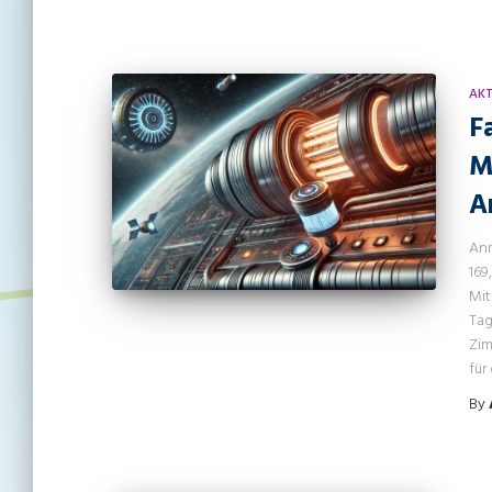
AKT
F
M
A
Anm
169
Mit
Tag
Zim
für
By