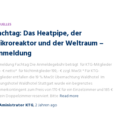
UELLES
achtag: Das Heatpipe, der
ikroreaktor und der Weltraum –
nmeldung
eldung Fachtag Die Anmeldegebühr beträgt für KTG-Mitglieder
,- € netto* für Nichtmitglieder 199,- € zzgl. MwSt * Für KTG-
glieder entfallen die 19 % MwSt Übernachtung Waldhotel Im
ungshotel Waldhotel Stuttgart wurde ein begrenztes
merkontingent zum Preis von 170 € für ein Einzelzimmer und 185 €
 ein Doppelzimmer reserviert. Bitte
Read more
Aministrator KTG
,
2 Jahren
ago