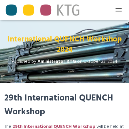
T
O
G
G
L
International QUENCH Workshop
E
2024
N
A
V
Published by
Aministrator KTG
on
Oktober 23, 2024
I
G
A
T
I
O
29th International QUENCH
N
Workshop
The
29th International QUENCH Workshop
will be held at