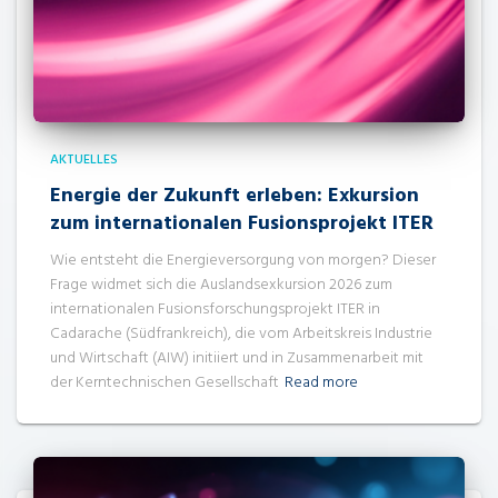
AKTUELLES
Energie der Zukunft erleben: Exkursion
zum internationalen Fusionsprojekt ITER
Wie entsteht die Energieversorgung von morgen? Dieser
Frage widmet sich die Auslandsexkursion 2026 zum
internationalen Fusionsforschungsprojekt ITER in
Cadarache (Südfrankreich), die vom Arbeitskreis Industrie
und Wirtschaft (AIW) initiiert und in Zusammenarbeit mit
der Kerntechnischen Gesellschaft
Read more