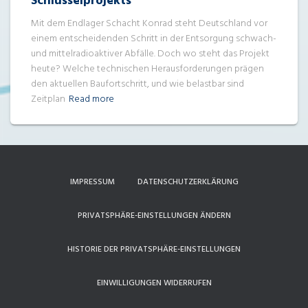
Schlüsselprojekts
Mit dem Endlager Schacht Konrad steht Deutschland vor
einem entscheidenden Schritt in der Entsorgung schwach-
und mittelradioaktiver Abfälle. Doch wo steht das Projekt
heute? Welche technischen Herausforderungen prägen
den aktuellen Baufortschritt, und wie belastbar sind
Zeitplan
Read more
IMPRESSUM
DATENSCHUTZERKLÄRUNG
PRIVATSPHÄRE-EINSTELLUNGEN ÄNDERN
HISTORIE DER PRIVATSPHÄRE-EINSTELLUNGEN
EINWILLIGUNGEN WIDERRUFEN