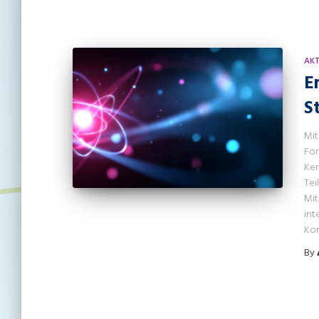
AKT
E
S
Mit
For
Ker
Tei
Mit
int
Kon
By