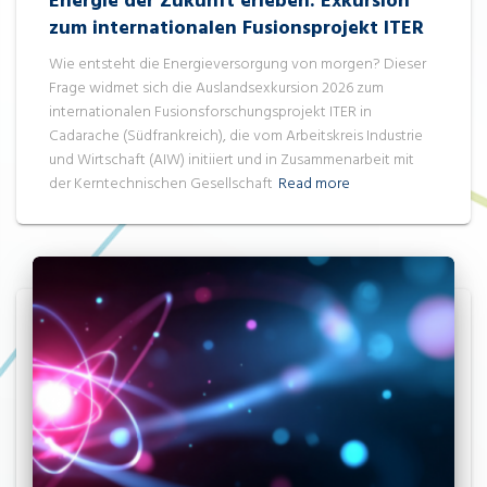
Energie der Zukunft erleben: Exkursion
zum internationalen Fusionsprojekt ITER
Wie entsteht die Energieversorgung von morgen? Dieser
Frage widmet sich die Auslandsexkursion 2026 zum
internationalen Fusionsforschungsprojekt ITER in
Cadarache (Südfrankreich), die vom Arbeitskreis Industrie
und Wirtschaft (AIW) initiiert und in Zusammenarbeit mit
der Kerntechnischen Gesellschaft
Read more