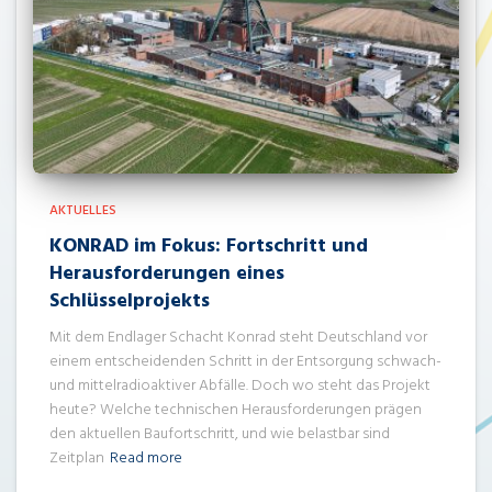
AKTUELLES
KONRAD im Fokus: Fortschritt und
Herausforderungen eines
Schlüsselprojekts
Mit dem Endlager Schacht Konrad steht Deutschland vor
einem entscheidenden Schritt in der Entsorgung schwach-
und mittelradioaktiver Abfälle. Doch wo steht das Projekt
heute? Welche technischen Herausforderungen prägen
den aktuellen Baufortschritt, und wie belastbar sind
Zeitplan
Read more