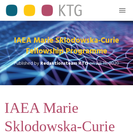
T
O
G
G
L
IAEA Marie Sklodowska-Curie
E
Fellowship Programme
N
A
V
Published by
Redaktionsteam KTG
on
Juli 15, 2020
I
G
A
T
I
O
N
IAEA Marie
Sklodowska-Curie