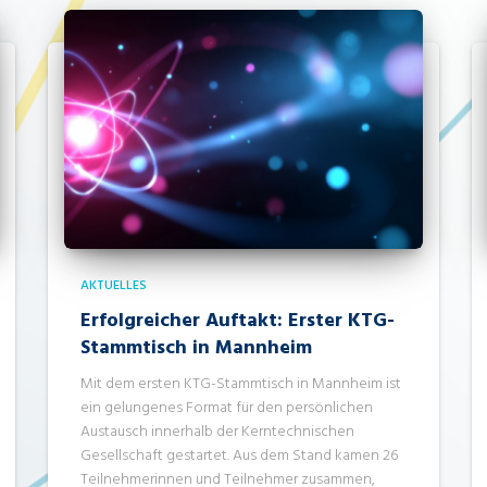
AKTUELLES
Erfolgreicher Auftakt: Erster KTG-
Stammtisch in Mannheim
Mit dem ersten KTG-Stammtisch in Mannheim ist
ein gelungenes Format für den persönlichen
Austausch innerhalb der Kerntechnischen
Gesellschaft gestartet. Aus dem Stand kamen 26
Teilnehmerinnen und Teilnehmer zusammen,