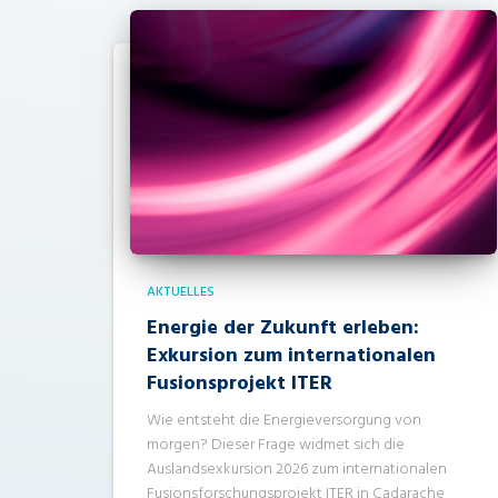
AKTUELLES
Energie der Zukunft erleben:
Exkursion zum internationalen
Fusionsprojekt ITER
Wie entsteht die Energieversorgung von
morgen? Dieser Frage widmet sich die
Auslandsexkursion 2026 zum internationalen
Fusionsforschungsprojekt ITER in Cadarache