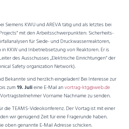
 bei Siemens KWU und AREVA tätig und als letztes bei
Projects“ mit den Arbeitsschwerpunkten: Sicherheits-
fallanalysen für Siede- und Druckwasserreaktoren,
in KKW und Inbetriebsetzung von Reaktoren. Er is
Leiter des Ausschusses „Elektrische Einrichtungen“ der
ical Safety organization Network).
d Bekannte sind herzlich eingeladen! Bei Interesse zur
 bis zum
19. Juli
eine E-Mail an
vortrag-ktg@web.de
 – Vortragsteilnehmer Vorname Nachname zu senden.
 für die TEAMS-Videokonferenz. Der Vortag ist mit einer
den wir genügend Zeit für eine Fragerunde haben.
die oben genannte E-Mail Adresse schicken.