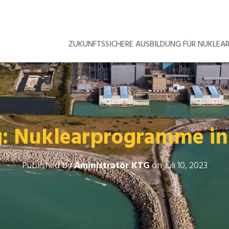
ZUKUNFTSSICHERE AUSBILDUNG FÜR NUKLE
g: Nuklearprogramme in
Published by
Aministrator KTG
on
Juli 10, 2023