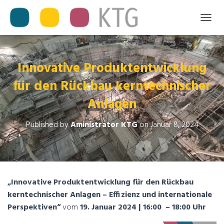
T
O
G
G
L
Innovative Produktentwicklung
E
für den Rückbau kerntechnischer
N
A
Anlagen
V
I
G
Published by
Aministrator KTG
on
Januar 8, 2024
A
T
I
O
N
„Innovative Produktentwicklung für den Rückbau
kerntechnischer Anlagen – Effizienz und internationale
Perspektiven“
vom
19. Januar 2024 | 16:00 – 18:00 Uhr