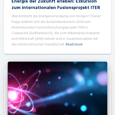
Energie der Zukunft erleben: Exkursion
zum internationalen Fusionsprojekt ITER
Wie entsteht die Energieversorgung von morgen? Dieser
Frage widmet sich die Auslandsexkursion 2026 zum
internationalen Fusionsforschungsprojekt ITER in
Cadarache (Südfrankreich), die vom Arbeitskreis Industrie
und Wirtschaft (AIW) initiiert und in Zusammenarbeit mit
der Kerntechnischen Gesellschaft
Read more