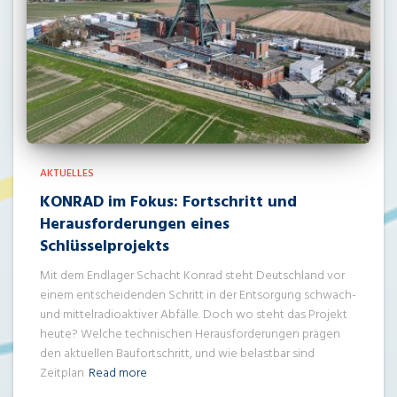
AKTUELLES
KONRAD im Fokus: Fortschritt und
Herausforderungen eines
Schlüsselprojekts
Mit dem Endlager Schacht Konrad steht Deutschland vor
einem entscheidenden Schritt in der Entsorgung schwach-
und mittelradioaktiver Abfälle. Doch wo steht das Projekt
heute? Welche technischen Herausforderungen prägen
den aktuellen Baufortschritt, und wie belastbar sind
Zeitplan
Read more