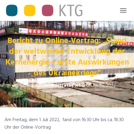
T
O
G
G
L
Bericht zu Online-Vortrag: „Stand
E
der weltweiten Entwicklung der
N
A
Kernenergie – erste Auswirkungen
V
I
des Ukrainekriegs“
G
A
T
Published by
Aministrator KTG
on
Juli 15, 2022
I
O
N
Am Freitag, dem 1. Juli 2022, fand von 16:30 Uhr bis ca. 18:30
Uhr der Online-Vortrag