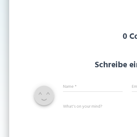
0 C
Schreibe 
Name
*
Em
What's on your mind?