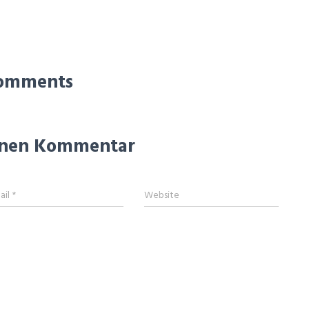
omments
einen Kommentar
ail
*
Website