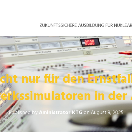
ZUKUNFTSSICHERE AUSBILDUNG FÜR NUKLE
cht nur für den Ernstfal
erkssimulatoren in der
Published by
Aministrator KTG
on
August 8, 2025