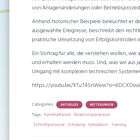
von Anlagenänderungen oder Betriebsprozedure
Anhand historischer Beispiele beleuchtet er d
ausgewählte Ereignisse, beschreibt den recht
praktische Umsetzung von Erfolgskontrollen im
Ein Vortrag für alle, die verstehen wollen, w
und erhalten werden muss. Und, was wir aus 
Umgang mit komplexen technischen Systemen 
https://youtu.be/1iTuT4SnWew?si=6DCXD
Categories:
AKTUELLES
MITTEILUNGEN
Tags:
Kernkraftwerk
Reaktoroperateure
Schichtpersonal
Schulung
Simulation
Training