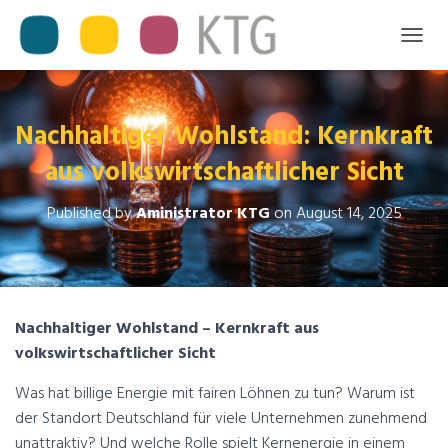
T
O
G
G
L
Nachhaltiger Wohlstand: Kernkraft
E
aus volkswirtschaftlicher Sicht
N
A
V
Published by
Aministrator KTG
on
August 14, 2025
I
G
A
T
I
O
Nachhaltiger Wohlstand – Kernkraft aus
N
volkswirtschaftlicher Sicht
Was hat billige Energie mit fairen Löhnen zu tun? Warum ist
der Standort Deutschland für viele Unternehmen zunehmend
unattraktiv? Und welche Rolle spielt Kernenergie in einem