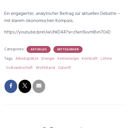
Ein engagierter, analytischer Beitrag zur aktuellen Debatte –
mit klarem ökonomischen Kompass.
https://youtu.be/preUwUhkD44?si=z1wn9uvrnBvn7OxD
Categories:
AKTUELLES
MITTEILUNGEN
Tags:
Arbeitsplätze
Energie
Kernenergie
Kernkraft
Löhne
Volkswirtschaft
Wohlstand
Zukunft