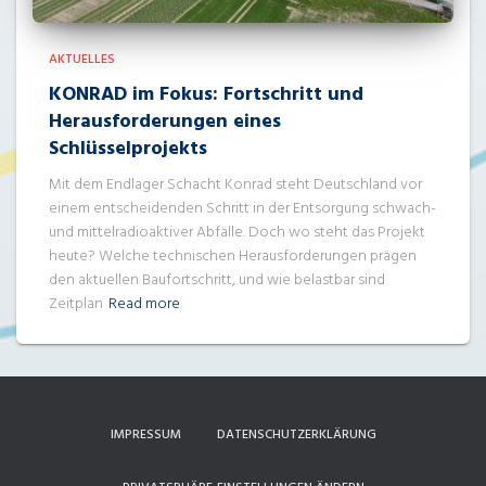
AKTUELLES
KONRAD im Fokus: Fortschritt und
Herausforderungen eines
Schlüsselprojekts
Mit dem Endlager Schacht Konrad steht Deutschland vor
einem entscheidenden Schritt in der Entsorgung schwach-
und mittelradioaktiver Abfälle. Doch wo steht das Projekt
heute? Welche technischen Herausforderungen prägen
den aktuellen Baufortschritt, und wie belastbar sind
Zeitplan
Read more
IMPRESSUM
DATENSCHUTZERKLÄRUNG