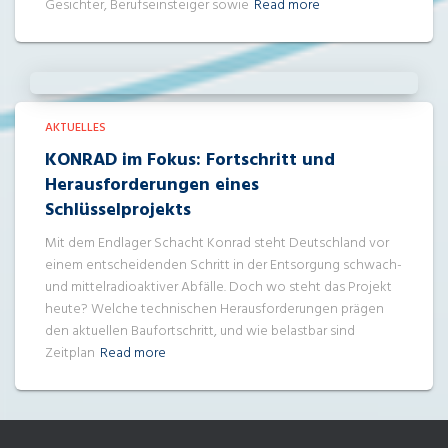
Gesichter, Berufseinsteiger sowie
Read more
AKTUELLES
KONRAD im Fokus: Fortschritt und
Herausforderungen eines
Schlüsselprojekts
Mit dem Endlager Schacht Konrad steht Deutschland vor
einem entscheidenden Schritt in der Entsorgung schwach-
und mittelradioaktiver Abfälle. Doch wo steht das Projekt
heute? Welche technischen Herausforderungen prägen
den aktuellen Baufortschritt, und wie belastbar sind
Zeitplan
Read more