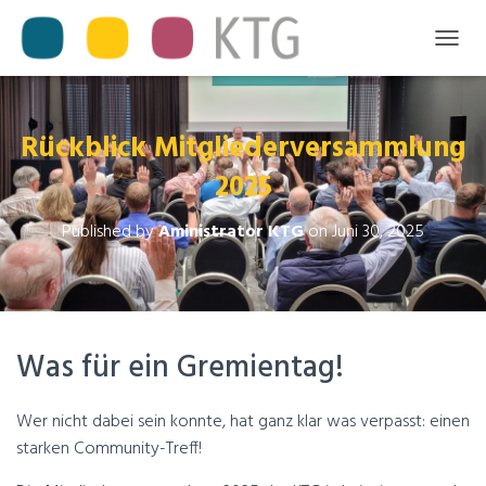
T
O
G
G
L
Rückblick Mitgliederversammlung
E
2025
N
A
V
Published by
Aministrator KTG
on
Juni 30, 2025
I
G
A
T
I
O
Was für ein Gremientag!
N
Wer nicht dabei sein konnte, hat ganz klar was verpasst: einen
starken Community-Treff!