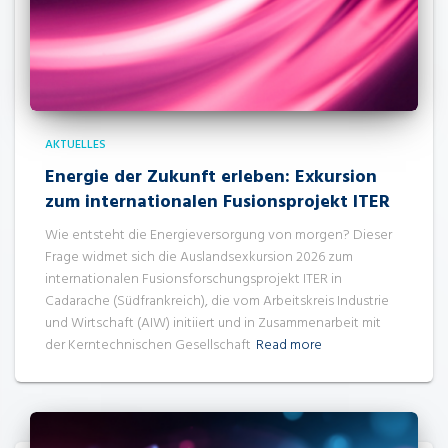
AKTUELLES
Energie der Zukunft erleben: Exkursion
zum internationalen Fusionsprojekt ITER
Wie entsteht die Energieversorgung von morgen? Dieser
Frage widmet sich die Auslandsexkursion 2026 zum
internationalen Fusionsforschungsprojekt ITER in
Cadarache (Südfrankreich), die vom Arbeitskreis Industrie
und Wirtschaft (AIW) initiiert und in Zusammenarbeit mit
der Kerntechnischen Gesellschaft
Read more