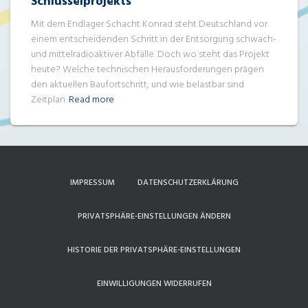
Schlüsselprojekts
Mit dem Endlager Schacht Konrad steht Deutschland vor
einem entscheidenden Schritt in der Entsorgung schwach-
und mittelradioaktiver Abfälle. Doch wo steht das Projekt
heute? Welche technischen Herausforderungen prägen
den aktuellen Baufortschritt, und wie belastbar sind
Zeitplan
Read more
IMPRESSUM
DATENSCHUTZERKLÄRUNG
PRIVATSPHÄRE-EINSTELLUNGEN ÄNDERN
HISTORIE DER PRIVATSPHÄRE-EINSTELLUNGEN
EINWILLIGUNGEN WIDERRUFEN