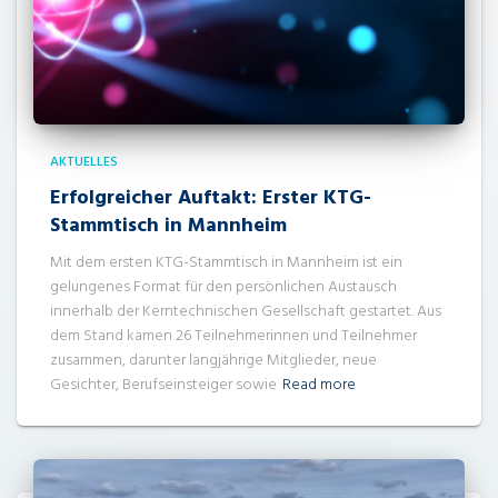
AKTUELLES
Erfolgreicher Auftakt: Erster KTG-
Stammtisch in Mannheim
Mit dem ersten KTG-Stammtisch in Mannheim ist ein
gelungenes Format für den persönlichen Austausch
innerhalb der Kerntechnischen Gesellschaft gestartet. Aus
dem Stand kamen 26 Teilnehmerinnen und Teilnehmer
zusammen, darunter langjährige Mitglieder, neue
Gesichter, Berufseinsteiger sowie
Read more