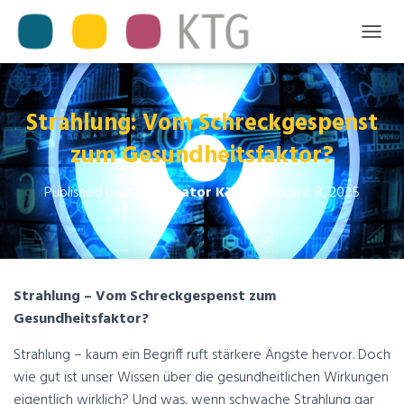
T
O
G
G
L
Strahlung: Vom Schreckgespenst
E
zum Gesundheitsfaktor?
N
A
V
Published by
Aministrator KTG
on
August 8, 2025
I
G
A
T
I
O
Strahlung – Vom Schreckgespenst zum
N
Gesundheitsfaktor?
Strahlung – kaum ein Begriff ruft stärkere Ängste hervor. Doch
wie gut ist unser Wissen über die gesundheitlichen Wirkungen
eigentlich wirklich? Und was, wenn schwache Strahlung gar