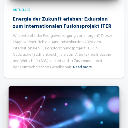
AKTUELLES
Energie der Zukunft erleben: Exkursion
zum internationalen Fusionsprojekt ITER
Wie entsteht die Energieversorgung von morgen? Dieser
Frage widmet sich die Auslandsexkursion 2026 zum
internationalen Fusionsforschungsprojekt ITER in
Cadarache (Südfrankreich), die vom Arbeitskreis Industrie
und Wirtschaft (AIW) initiiert und in Zusammenarbeit mit
der Kerntechnischen Gesellschaft
Read more