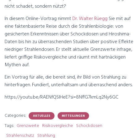
nicht schadet, sondern nützt?
In diesem Online-Vortrag nimmt
Dr. Walter Rüegg
Sie mit auf
eine faktenbasierte Reise durch die Strahlenbiologie: von
gesicherten Erkenntnissen über Schockdosen und Hiroshima-
Daten bis hin zu überraschenden Studien über positive Effekte
niedriger Strahlendosen. Er stellt aktuelle Grenzwerte infrage,
liefert griffige Risikovergleiche und räumt mit hartnäckigen
Mythen auf.
Ein Vortrag für alle, die bereit sind, ihr Bild von Strahlung zu
hinterfragen. Fundiert, unterhaltsam und überraschend anders.
https://youtu.be/RAENfQSlHeE?si=8NffG7kmLq2Ny6GC
Categories:
AKTUELLES
MITTEILUNGEN
Tags:
Grenzwerte
Risikovergleiche
Schockdosen
Strahlenschutz
Strahlung