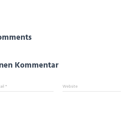
omments
einen Kommentar
ail
*
Website