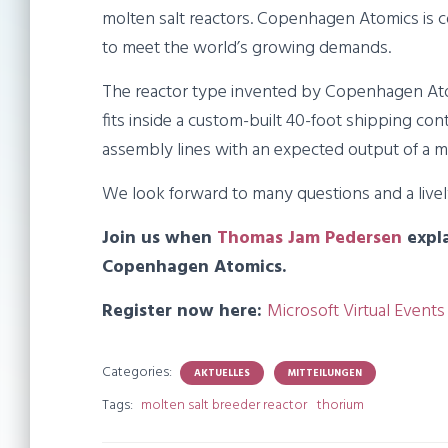
molten salt reactors. Copenhagen Atomics is c
to meet the world’s growing demands.
The reactor type invented by Copenhagen Atom
fits inside a custom-built 40-foot shipping co
assembly lines with an expected output of a mi
We look forward to many questions and a livel
Join us when
Thomas Jam Pedersen
expla
Copenhagen Atomics.
Register now here:
Microsoft Virtual Even
Categories:
AKTUELLES
MITTEILUNGEN
Tags:
molten salt breeder reactor
thorium