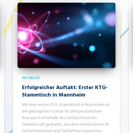
AKTUELLES
Erfolgreicher Auftakt: Erster KTG-
Stammtisch in Mannheim
Mit dem ersten KTG-Stammtisch in Mannheim ist
ein gelungenes Format für den persönlichen
Austausch innerhalb der Kerntechnischen
Gesellschaft gestartet. Aus dem Stand kamen 26
Teilnehmerinnen und Teilnehmer zusammen,