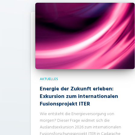
AKTUELLES
Energie der Zukunft erleben:
Exkursion zum internationalen
Fusionsprojekt ITER
Wie entsteht die Energieversorgung von
morgen? Dieser Frage widmet sich die
Auslandsexkursion 2026 zum internationalen
Fusionsforschungsprojekt ITER in Cadarache