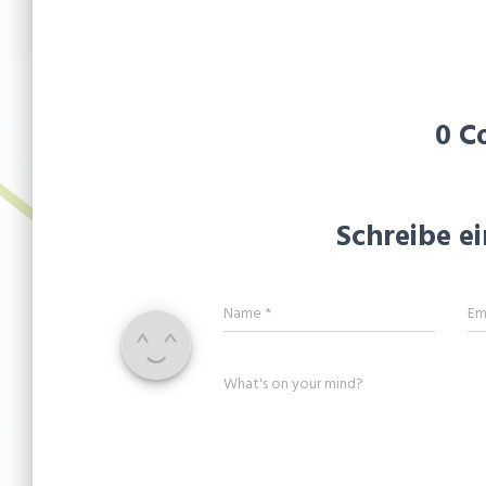
0 C
Schreibe 
Name
*
Em
What's on your mind?