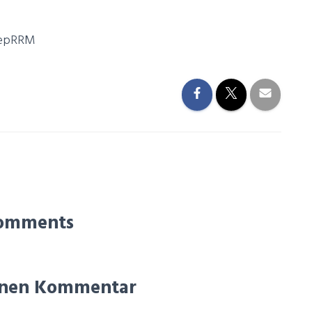
AepRRM
omments
einen Kommentar