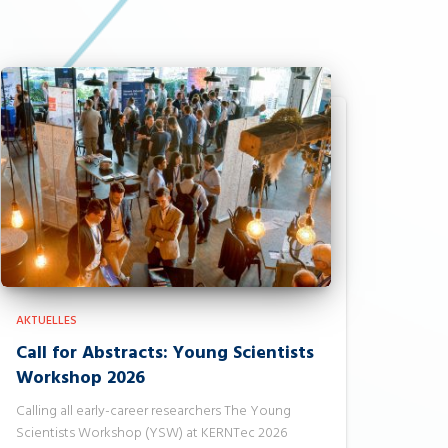
AKTUELLES
Call for Abstracts: Young Scientists
Workshop 2026
Calling all early-career researchers The Young
Scientists Workshop (YSW) at KERNTec 2026