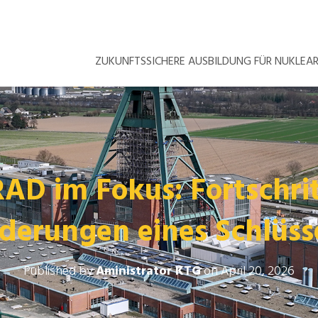
ZUKUNFTSSICHERE AUSBILDUNG FÜR NUKLE
D im Fokus: Fortschri
derungen eines Schlüss
Published by
Aministrator KTG
on
April 20, 2026