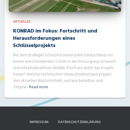
AKTUELLES
KONRAD im Fokus: Fortschritt und
Herausforderungen eines
Schlüsselprojekts
Mit dem Endlager Schacht Konrad steht Deutschland vor
einem entscheidenden Schritt in der Entsorgung schwach-
und mittelradioaktiver Abfälle. Doch wo steht das Projekt
heute? Welche technischen Herausforderungen prägen
den aktuellen Baufortschritt, und wie belastbar sind
Zeitplan
Read more
IMPRESSUM
DATENSCHUTZERKLÄRUNG