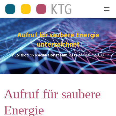
T
O
G
G
L
Aufruf für saubere Energie
E
unterzeichnet
N
A
V
Published by
Redaktionsteam KTG
on
Mai 13, 2019
I
G
A
T
I
O
N
Aufruf für saubere
Energie