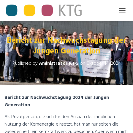
T
O
G
G
L
Bericht zur Nachwuchstagung der
E
Jungen Generation
N
A
V
Published by
Aministrator KTG
on
Oktober 14, 2024
I
G
A
T
I
O
Bericht zur Nachwuchstagung 2024 der Jungen
N
Generation
Als Privatperson, die sich für den Ausbau der friedlichen
Nutzung der Kernenergie einsetzt, hat man nur selten die
Gelegenheit, ein Kernkraftwerk zu besuchen. Aber wenn mich