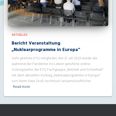
AKTUELLES
Bericht Veranstaltung
„Nuklearprogramme in Europa“
Sehr geehrte KTG-mitglieder, Am 21. Juli 2023 wurde die
während der Pandemie ins Leben gerufene online
Vortragsreihe der KTG Fachgruppe „Betrieb und Sicherheit”
mit dem aktuellen Vortrag „Nuklearprogramme in Europa“
von Herrn Uwe Stoll, technisch-wissenschaftlicher
Read more