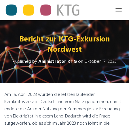
T
O
G
G
L
Bericht zur KTG-Exkursion
E
Nordwest
N
A
V
Published by
Aministrator KTG
on
Oktober 17, 2023
I
G
A
T
I
O
Am 15. April 2023 wurden die letzten laufenden
N
Kernkraftwerke in Deutschland vom Netz genommen, damit
endete die Ära der Nutzung der Kernenergie zur Erzeugung
von Elektrizität in diesem Land. Dadurch wird die Frage
aufgeworfen, ob es sich im Jahr 2023 noch lohnt in die