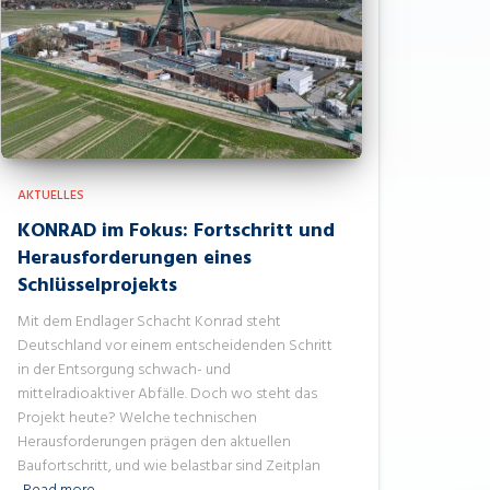
AKTUELLES
KONRAD im Fokus: Fortschritt und
Herausforderungen eines
Schlüsselprojekts
Mit dem Endlager Schacht Konrad steht
Deutschland vor einem entscheidenden Schritt
in der Entsorgung schwach- und
mittelradioaktiver Abfälle. Doch wo steht das
Projekt heute? Welche technischen
Herausforderungen prägen den aktuellen
Baufortschritt, und wie belastbar sind Zeitplan