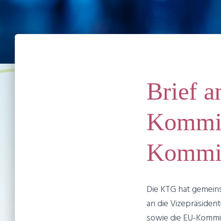
Brief a
Kommis
Kommis
Die KTG hat gemeins
an die Vizepräside
sowie die EU-Kommis