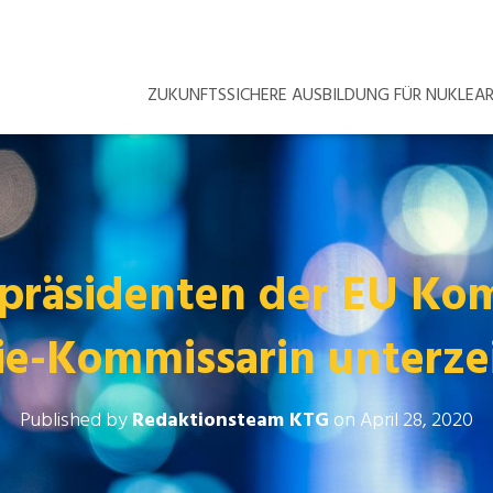
ZUKUNFTSSICHERE AUSBILDUNG FÜR NUKLE
zepräsidenten der EU Ko
ie-Kommissarin unterze
Published by
Redaktionsteam KTG
on
April 28, 2020