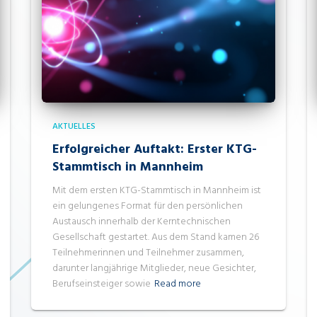
AKTUELLES
Erfolgreicher Auftakt: Erster KTG-
Stammtisch in Mannheim
Mit dem ersten KTG-Stammtisch in Mannheim ist
ein gelungenes Format für den persönlichen
Austausch innerhalb der Kerntechnischen
Gesellschaft gestartet. Aus dem Stand kamen 26
Teilnehmerinnen und Teilnehmer zusammen,
darunter langjährige Mitglieder, neue Gesichter,
Berufseinsteiger sowie
Read more