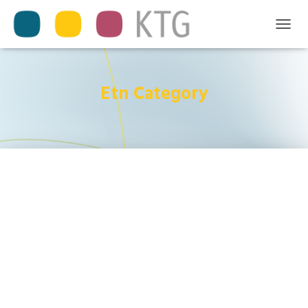
T
O
G
G
L
Etn Category
E
N
A
V
I
G
A
T
I
O
N