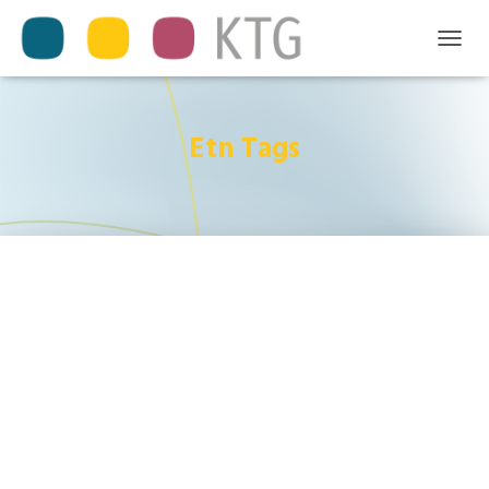
T
O
G
G
L
Etn Tags
E
N
A
V
I
G
A
T
I
O
N