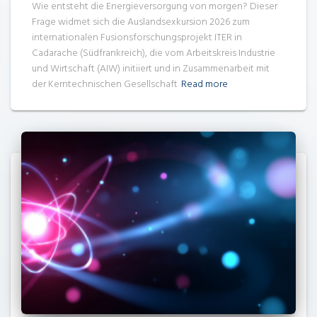
Wie entsteht die Energieversorgung von morgen? Dieser
Frage widmet sich die Auslandsexkursion 2026 zum
internationalen Fusionsforschungsprojekt ITER in
Cadarache (Südfrankreich), die vom Arbeitskreis Industrie
und Wirtschaft (AIW) initiiert und in Zusammenarbeit mit
der Kerntechnischen Gesellschaft
Read more