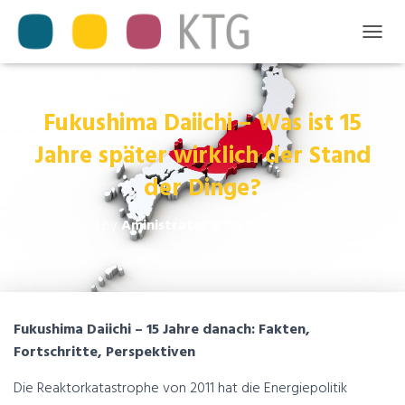
T
O
G
G
L
Fukushima Daiichi – Was ist 15
E
Jahre später wirklich der Stand
N
A
der Dinge?
V
I
G
Published by
Aministrator KTG
on
Februar 18, 2026
A
T
I
O
N
Fukushima Daiichi – 15 Jahre danach: Fakten,
Fortschritte, Perspektiven
Die Reaktorkatastrophe von 2011 hat die Energiepolitik